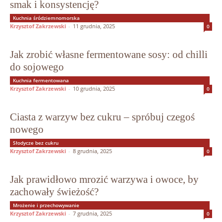
smak i konsystencję?
Kuchnia śródziemnomorska
Krzysztof Zakrzewski
-
11 grudnia, 2025
0
Jak zrobić własne fermentowane sosy: od chilli
do sojowego
Kuchnia fermentowana
Krzysztof Zakrzewski
-
10 grudnia, 2025
0
Ciasta z warzyw bez cukru – spróbuj czegoś
nowego
Słodycze bez cukru
Krzysztof Zakrzewski
-
8 grudnia, 2025
0
Jak prawidłowo mrozić warzywa i owoce, by
zachowały świeżość?
Mrożenie i przechowywanie
Krzysztof Zakrzewski
-
7 grudnia, 2025
0