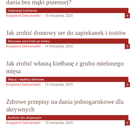
dania bez mąki pszennej?
Inspiracje kulinarne
Krzysztof Zakrzewski
-
15 listopada, 2025
0
Jak zrobić domowy ser do zapiekanek i tostów
Domowe sery krok po kroku
Krzysztof Zakrzewski
-
14 listopada, 2025
0
Jak zrobić własną kiełbasę z grubo mielonego
mięsa
Mięsa i wędliny domowe
Krzysztof Zakrzewski
-
13 listopada, 2025
0
Zdrowe przepisy na dania jednogarnkowe dla
aktywnych
Kuchnia dla aktywnych
Krzysztof Zakrzewski
-
13 listopada, 2025
0