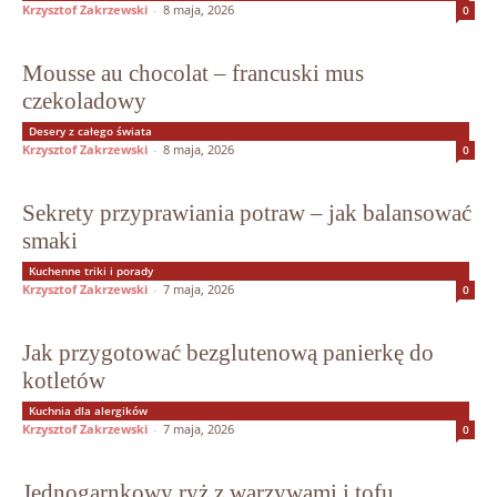
Krzysztof Zakrzewski
-
8 maja, 2026
0
Mousse au chocolat – francuski mus
czekoladowy
Desery z całego świata
Krzysztof Zakrzewski
-
8 maja, 2026
0
Sekrety przyprawiania potraw – jak balansować
smaki
Kuchenne triki i porady
Krzysztof Zakrzewski
-
7 maja, 2026
0
Jak przygotować bezglutenową panierkę do
kotletów
Kuchnia dla alergików
Krzysztof Zakrzewski
-
7 maja, 2026
0
Jednogarnkowy ryż z warzywami i tofu