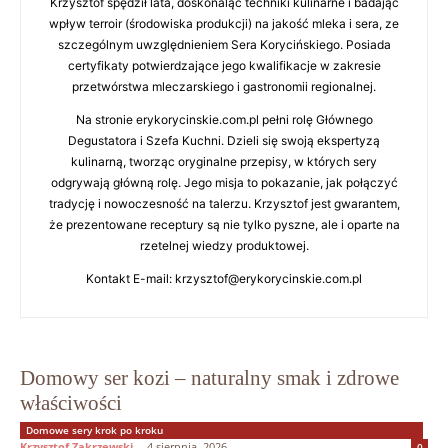
Krzysztof spędził lata, doskonaląc techniki kulinarne i badając
wpływ terroir (środowiska produkcji) na jakość mleka i sera, ze
szczególnym uwzględnieniem Sera Korycińskiego. Posiada
certyfikaty potwierdzające jego kwalifikacje w zakresie
przetwórstwa mleczarskiego i gastronomii regionalnej.
Na stronie erykorycinskie.com.pl pełni rolę Głównego
Degustatora i Szefa Kuchni. Dzieli się swoją ekspertyzą
kulinarną, tworząc oryginalne przepisy, w których sery
odgrywają główną rolę. Jego misja to pokazanie, jak połączyć
tradycję i nowoczesność na talerzu. Krzysztof jest gwarantem,
że prezentowane receptury są nie tylko pyszne, ale i oparte na
rzetelnej wiedzy produktowej.
Kontakt E-mail: krzysztof@erykorycinskie.com.pl
Domowy ser kozi – naturalny smak i zdrowe
właściwości
Domowe sery krok po kroku
Krzysztof Zakrzewski
-
4 sierpnia, 2026
0