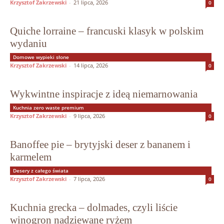
Krzysztof Zakrzewski
-
21 lipca, 2026
0
Quiche lorraine – francuski klasyk w polskim
wydaniu
Domowe wypieki słone
Krzysztof Zakrzewski
-
14 lipca, 2026
0
Wykwintne inspiracje z ideą niemarnowania
Kuchnia zero waste premium
Krzysztof Zakrzewski
-
9 lipca, 2026
0
Banoffee pie – brytyjski deser z bananem i
karmelem
Desery z całego świata
Krzysztof Zakrzewski
-
7 lipca, 2026
0
Kuchnia grecka – dolmades, czyli liście
winogron nadziewane ryżem