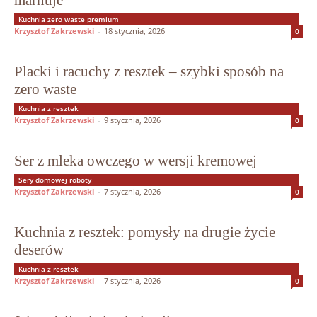
marnuje”
Kuchnia zero waste premium
Krzysztof Zakrzewski
-
18 stycznia, 2026
0
Placki i racuchy z resztek – szybki sposób na
zero waste
Kuchnia z resztek
Krzysztof Zakrzewski
-
9 stycznia, 2026
0
Ser z mleka owczego w wersji kremowej
Sery domowej roboty
Krzysztof Zakrzewski
-
7 stycznia, 2026
0
Kuchnia z resztek: pomysły na drugie życie
deserów
Kuchnia z resztek
Krzysztof Zakrzewski
-
7 stycznia, 2026
0