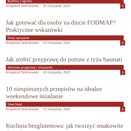
Kuchnia z ogrodu
Krzysztof Zakrzewski
-
25 listopada, 2025
0
Jak gotować dla osoby na diecie FODMAP?
Praktyczne wskazówki
Diety specjalne
Krzysztof Zakrzewski
-
23 listopada, 2025
0
Jak zrobić przyprawę do potraw z ryżu basmati
Domowe przyprawy i mieszanki
Krzysztof Zakrzewski
-
20 listopada, 2025
0
10 niespiesznych przepisów na idealne
weekendowe śniadanie
Slow food
Krzysztof Zakrzewski
-
15 listopada, 2025
0
Kuchnia bezglutenowa: jak tworzyć smakowite