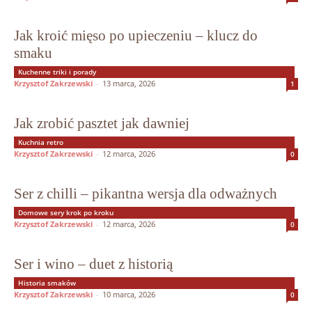
Jak kroić mięso po upieczeniu – klucz do
smaku
Kuchenne triki i porady
Krzysztof Zakrzewski
-
13 marca, 2026
1
Jak zrobić pasztet jak dawniej
Kuchnia retro
Krzysztof Zakrzewski
-
12 marca, 2026
0
Ser z chilli – pikantna wersja dla odważnych
Domowe sery krok po kroku
Krzysztof Zakrzewski
-
12 marca, 2026
0
Ser i wino – duet z historią
Historia smaków
Krzysztof Zakrzewski
-
10 marca, 2026
0