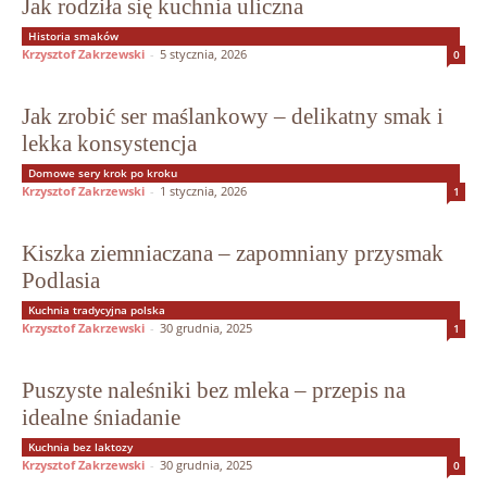
Jak rodziła się kuchnia uliczna
Historia smaków
Krzysztof Zakrzewski
-
5 stycznia, 2026
0
Jak zrobić ser maślankowy – delikatny smak i
lekka konsystencja
Domowe sery krok po kroku
Krzysztof Zakrzewski
-
1 stycznia, 2026
1
Kiszka ziemniaczana – zapomniany przysmak
Podlasia
Kuchnia tradycyjna polska
Krzysztof Zakrzewski
-
30 grudnia, 2025
1
Puszyste naleśniki bez mleka – przepis na
idealne śniadanie
Kuchnia bez laktozy
Krzysztof Zakrzewski
-
30 grudnia, 2025
0