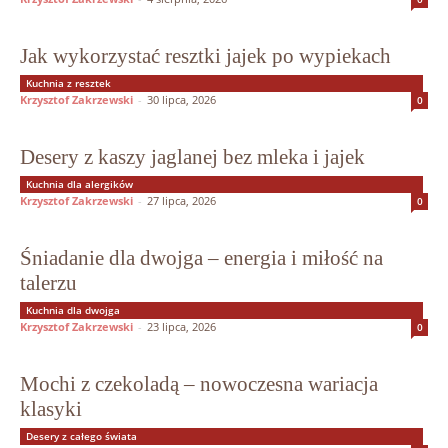
Jak wykorzystać resztki jajek po wypiekach
Kuchnia z resztek
Krzysztof Zakrzewski
-
30 lipca, 2026
0
Desery z kaszy jaglanej bez mleka i jajek
Kuchnia dla alergików
Krzysztof Zakrzewski
-
27 lipca, 2026
0
Śniadanie dla dwojga – energia i miłość na
talerzu
Kuchnia dla dwojga
Krzysztof Zakrzewski
-
23 lipca, 2026
0
Mochi z czekoladą – nowoczesna wariacja
klasyki
Desery z całego świata