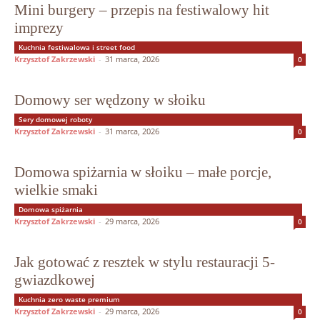
Mini burgery – przepis na festiwalowy hit
imprezy
Kuchnia festiwalowa i street food
Krzysztof Zakrzewski
-
31 marca, 2026
0
Domowy ser wędzony w słoiku
Sery domowej roboty
Krzysztof Zakrzewski
-
31 marca, 2026
0
Domowa spiżarnia w słoiku – małe porcje,
wielkie smaki
Domowa spiżarnia
Krzysztof Zakrzewski
-
29 marca, 2026
0
Jak gotować z resztek w stylu restauracji 5-
gwiazdkowej
Kuchnia zero waste premium
Krzysztof Zakrzewski
-
29 marca, 2026
0