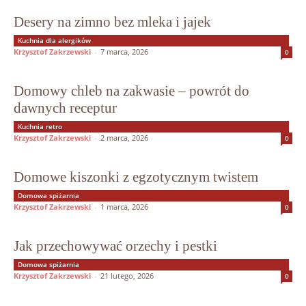
Desery na zimno bez mleka i jajek
Kuchnia dla alergików
Krzysztof Zakrzewski
-
7 marca, 2026
0
Domowy chleb na zakwasie – powrót do
dawnych receptur
Kuchnia retro
Krzysztof Zakrzewski
-
2 marca, 2026
0
Domowe kiszonki z egzotycznym twistem
Domowa spiżarnia
Krzysztof Zakrzewski
-
1 marca, 2026
0
Jak przechowywać orzechy i pestki
Domowa spiżarnia
Krzysztof Zakrzewski
-
21 lutego, 2026
0