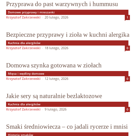
Przyprawa do past warzywnych i hummusu
Domowe przyprawy i mieszanki
Krzysztof Zakrzewski
-
20 lutego, 2026
1
Bezpieczne przyprawy i zioła w kuchni alergika
Kuchnia dla alergików
Krzysztof Zakrzewski
-
18 lutego, 2026
0
Domowa szynka gotowana w ziołach
Mięsa i wędliny domowe
Krzysztof Zakrzewski
-
12 lutego, 2026
0
Jakie sery są naturalnie bezlaktozowe
Kuchnia dla alergików
Krzysztof Zakrzewski
-
9 lutego, 2026
0
Smaki średniowiecza – co jadali rycerze i mnisi
Historia smaków