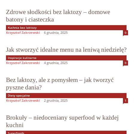
Zdrowe słodkości bez laktozy – domowe
batony i ciasteczka
Kuchnia bez laktozy
Krzysztof Zakrzewski
-
6 grudnia, 2025
0
Jak stworzyć idealne menu na leniwą niedzielę?
Inspiracje kulinarne
Krzysztof Zakrzewski
-
4 grudnia, 2025
0
Bez laktozy, ale z pomysłem – jak tworzyć
pyszne dania?
Diety specjalne
Krzysztof Zakrzewski
-
2 grudnia, 2025
1
Brokuły – niedoceniany superfood w każdej
kuchni
Superfoods