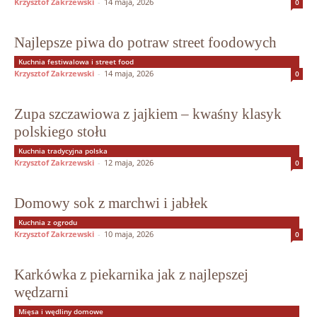
Krzysztof Zakrzewski
-
14 maja, 2026
0
Najlepsze piwa do potraw street foodowych
Kuchnia festiwalowa i street food
Krzysztof Zakrzewski
-
14 maja, 2026
0
Zupa szczawiowa z jajkiem – kwaśny klasyk
polskiego stołu
Kuchnia tradycyjna polska
Krzysztof Zakrzewski
-
12 maja, 2026
0
Domowy sok z marchwi i jabłek
Kuchnia z ogrodu
Krzysztof Zakrzewski
-
10 maja, 2026
0
Karkówka z piekarnika jak z najlepszej
wędzarni
Mięsa i wędliny domowe