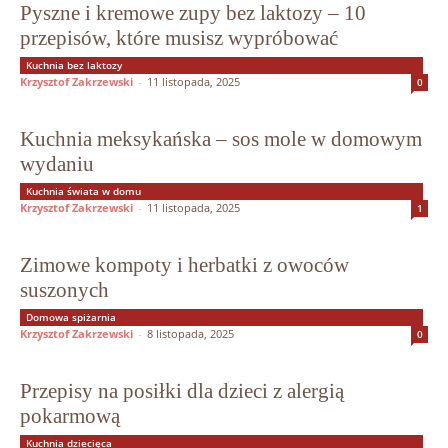
Pyszne i kremowe zupy bez laktozy – 10
przepisów, które musisz wypróbować
Kuchnia bez laktozy
Krzysztof Zakrzewski
-
11 listopada, 2025
0
Kuchnia meksykańska – sos mole w domowym
wydaniu
Kuchnia świata w domu
Krzysztof Zakrzewski
-
11 listopada, 2025
1
Zimowe kompoty i herbatki z owoców
suszonych
Domowa spiżarnia
Krzysztof Zakrzewski
-
8 listopada, 2025
0
Przepisy na posiłki dla dzieci z alergią
pokarmową
Kuchnia dziecięca