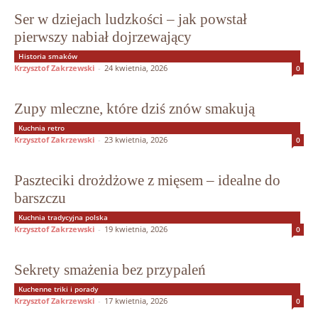
Ser w dziejach ludzkości – jak powstał
pierwszy nabiał dojrzewający
Historia smaków
Krzysztof Zakrzewski
-
24 kwietnia, 2026
0
Zupy mleczne, które dziś znów smakują
Kuchnia retro
Krzysztof Zakrzewski
-
23 kwietnia, 2026
0
Paszteciki drożdżowe z mięsem – idealne do
barszczu
Kuchnia tradycyjna polska
Krzysztof Zakrzewski
-
19 kwietnia, 2026
0
Sekrety smażenia bez przypaleń
Kuchenne triki i porady
Krzysztof Zakrzewski
-
17 kwietnia, 2026
0