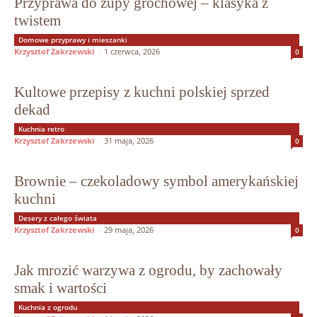
Przyprawa do zupy grochowej – klasyka z
twistem
Domowe przyprawy i mieszanki
Krzysztof Zakrzewski
-
1 czerwca, 2026
0
Kultowe przepisy z kuchni polskiej sprzed
dekad
Kuchnia retro
Krzysztof Zakrzewski
-
31 maja, 2026
0
Brownie – czekoladowy symbol amerykańskiej
kuchni
Desery z całego świata
Krzysztof Zakrzewski
-
29 maja, 2026
0
Jak mrozić warzywa z ogrodu, by zachowały
smak i wartości
Kuchnia z ogrodu