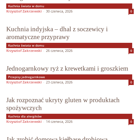
Kuchnia świata w domu
Krzysztof Zakrzewski
-
30 czerwca, 2026
0
Kuchnia indyjska – dhal z soczewicy i
aromatyczne przyprawy
Kuchnia świata w domu
Krzysztof Zakrzewski
-
26 czerwca, 2026
0
Jednogarnkowy ryż z krewetkami i groszkiem
Przepisy jednogarnkowe
Krzysztof Zakrzewski
-
23 czerwca, 2026
0
Jak rozpoznać ukryty gluten w produktach
spożywczych
Kuchnia dla alergików
Krzysztof Zakrzewski
-
14 czerwca, 2026
0
Jak zrobić domową kiełbasę drobiową