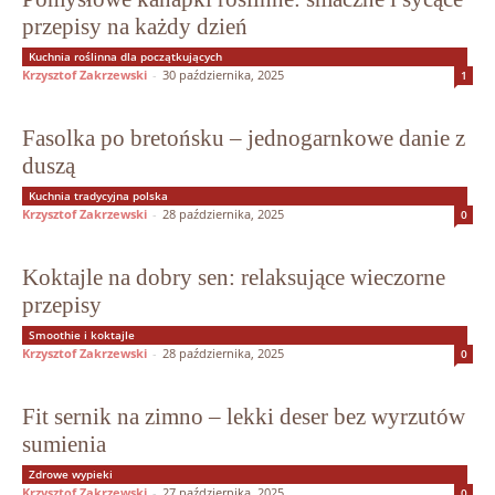
przepisy na każdy dzień
Kuchnia roślinna dla początkujących
Krzysztof Zakrzewski
-
30 października, 2025
1
Fasolka po bretońsku – jednogarnkowe danie z
duszą
Kuchnia tradycyjna polska
Krzysztof Zakrzewski
-
28 października, 2025
0
Koktajle na dobry sen: relaksujące wieczorne
przepisy
Smoothie i koktajle
Krzysztof Zakrzewski
-
28 października, 2025
0
Fit sernik na zimno – lekki deser bez wyrzutów
sumienia
Zdrowe wypieki
Krzysztof Zakrzewski
-
27 października, 2025
0