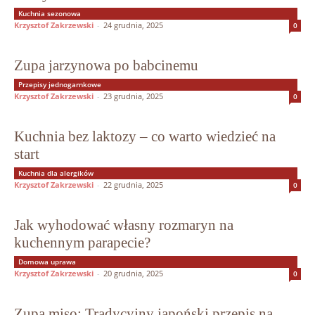
Kuchnia sezonowa
Krzysztof Zakrzewski
-
24 grudnia, 2025
0
Zupa jarzynowa po babcinemu
Przepisy jednogarnkowe
Krzysztof Zakrzewski
-
23 grudnia, 2025
0
Kuchnia bez laktozy – co warto wiedzieć na
start
Kuchnia dla alergików
Krzysztof Zakrzewski
-
22 grudnia, 2025
0
Jak wyhodować własny rozmaryn na
kuchennym parapecie?
Domowa uprawa
Krzysztof Zakrzewski
-
20 grudnia, 2025
0
Zupa miso: Tradycyjny japoński przepis na