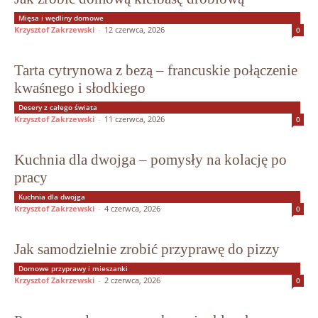
Mięsa i wędliny domowe
Krzysztof Zakrzewski
-
12 czerwca, 2026
0
Tarta cytrynowa z bezą – francuskie połączenie
kwaśnego i słodkiego
Desery z całego świata
Krzysztof Zakrzewski
-
11 czerwca, 2026
0
Kuchnia dla dwojga – pomysły na kolację po
pracy
Kuchnia dla dwojga
Krzysztof Zakrzewski
-
4 czerwca, 2026
0
Jak samodzielnie zrobić przyprawę do pizzy
Domowe przyprawy i mieszanki
Krzysztof Zakrzewski
-
2 czerwca, 2026
0