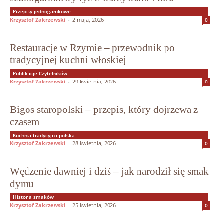
Przepisy jednogarnkowe
Krzysztof Zakrzewski
-
2 maja, 2026
0
Restauracje w Rzymie – przewodnik po
tradycyjnej kuchni włoskiej
Publikacje Czytelników
Krzysztof Zakrzewski
-
29 kwietnia, 2026
0
Bigos staropolski – przepis, który dojrzewa z
czasem
Kuchnia tradycyjna polska
Krzysztof Zakrzewski
-
28 kwietnia, 2026
0
Wędzenie dawniej i dziś – jak narodził się smak
dymu
Historia smaków
Krzysztof Zakrzewski
-
25 kwietnia, 2026
0