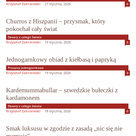
Krzysztof Zakrzewski
-
27 stycznia, 2026
0
Churros z Hiszpanii – przysmak, który
pokochał cały świat
Desery z całego świata
Krzysztof Zakrzewski
-
19 stycznia, 2026
0
Jednogarnkowy obiad z kiełbasą i papryką
Przepisy jednogarnkowe
Krzysztof Zakrzewski
-
19 stycznia, 2026
0
Kardemummabullar – szwedzkie bułeczki z
kardamonem
Desery z całego świata
Krzysztof Zakrzewski
-
18 stycznia, 2026
0
Smak luksusu w zgodzie z zasadą „nic się nie