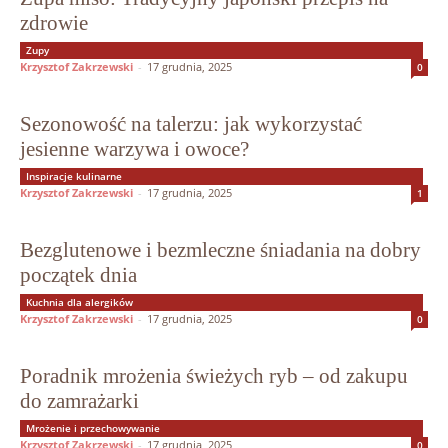
zdrowie
Zupy
Krzysztof Zakrzewski
-
17 grudnia, 2025
0
Sezonowość na talerzu: jak wykorzystać
jesienne warzywa i owoce?
Inspiracje kulinarne
Krzysztof Zakrzewski
-
17 grudnia, 2025
1
Bezglutenowe i bezmleczne śniadania na dobry
początek dnia
Kuchnia dla alergików
Krzysztof Zakrzewski
-
17 grudnia, 2025
0
Poradnik mrożenia świeżych ryb – od zakupu
do zamrażarki
Mrożenie i przechowywanie
Krzysztof Zakrzewski
-
17 grudnia, 2025
0