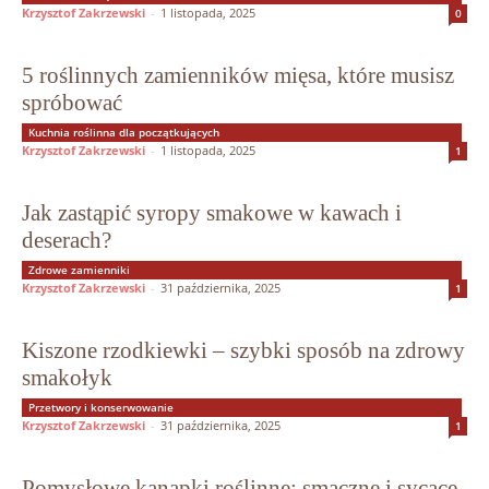
Krzysztof Zakrzewski
-
1 listopada, 2025
0
5 roślinnych zamienników mięsa, które musisz
spróbować
Kuchnia roślinna dla początkujących
Krzysztof Zakrzewski
-
1 listopada, 2025
1
Jak zastąpić syropy smakowe w kawach i
deserach?
Zdrowe zamienniki
Krzysztof Zakrzewski
-
31 października, 2025
1
Kiszone rzodkiewki – szybki sposób na zdrowy
smakołyk
Przetwory i konserwowanie
Krzysztof Zakrzewski
-
31 października, 2025
1
Pomysłowe kanapki roślinne: smaczne i sycące