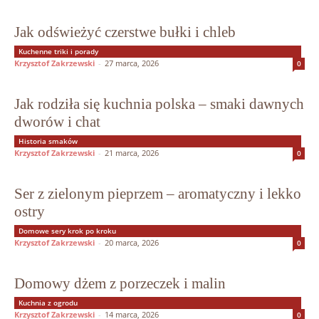
Jak odświeżyć czerstwe bułki i chleb
Kuchenne triki i porady
Krzysztof Zakrzewski
-
27 marca, 2026
0
Jak rodziła się kuchnia polska – smaki dawnych
dworów i chat
Historia smaków
Krzysztof Zakrzewski
-
21 marca, 2026
0
Ser z zielonym pieprzem – aromatyczny i lekko
ostry
Domowe sery krok po kroku
Krzysztof Zakrzewski
-
20 marca, 2026
0
Domowy dżem z porzeczek i malin
Kuchnia z ogrodu
Krzysztof Zakrzewski
-
14 marca, 2026
0