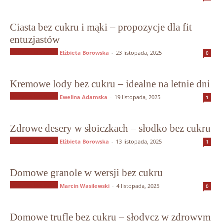
Ciasta bez cukru i mąki – propozycje dla fit
entuzjastów
Słodycze bez cukru
Elżbieta Borowska
-
23 listopada, 2025
0
Kremowe lody bez cukru – idealne na letnie dni
Słodycze bez cukru
Ewelina Adamska
-
19 listopada, 2025
1
Zdrowe desery w słoiczkach – słodko bez cukru
Słodycze bez cukru
Elżbieta Borowska
-
13 listopada, 2025
1
Domowe granole w wersji bez cukru
Słodycze bez cukru
Marcin Wasilewski
-
4 listopada, 2025
0
Domowe trufle bez cukru – słodycz w zdrowym