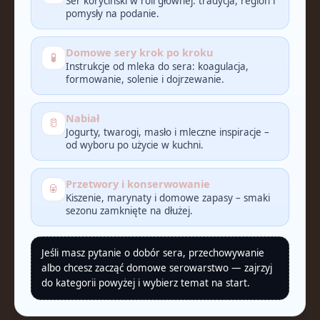
Ser koryciński w roli głównej: tradycja, region i
pomysły na podanie.
Domowe sery krok po kroku
🧪
Instrukcje od mleka do sera: koagulacja,
formowanie, solenie i dojrzewanie.
Nabiał
🥛
Jogurty, twarogi, masło i mleczne inspiracje –
od wyboru po użycie w kuchni.
Przetwory i konserwowanie
🥫
Kiszenie, marynaty i domowe zapasy – smaki
sezonu zamknięte na dłużej.
Jeśli masz pytanie o dobór sera, przechowywanie
albo chcesz zacząć domowe serowarstwo — zajrzyj
do kategorii powyżej i wybierz temat na start.