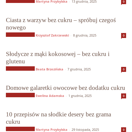
Słodycze bez cukru
Martyna Przybylska
-
13 grudnia, 2025
0
Ciasta z warzyw bez cukru – spróbuj czegoś
nowego
Słodycze bez cukru
Krzysztof Zakrzewski
-
8 grudnia, 2025
0
Słodycze z mąki kokosowej – bez cukru i
glutenu
Słodycze bez cukru
Beata Brzezińska
-
7 grudnia, 2025
0
Domowe galaretki owocowe bez dodatku cukru
Słodycze bez cukru
Ewelina Adamska
-
1 grudnia, 2025
0
10 przepisów na słodkie desery bez grama
cukru
Słodycze bez cukru
Martyna Przybylska
-
29 listopada, 2025
0