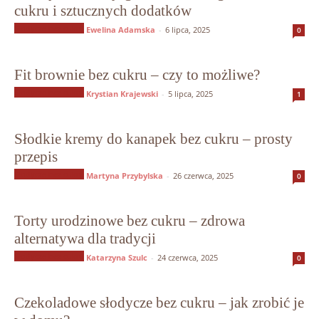
cukru i sztucznych dodatków
Słodycze bez cukru
Ewelina Adamska
-
6 lipca, 2025
0
Fit brownie bez cukru – czy to możliwe?
Słodycze bez cukru
Krystian Krajewski
-
5 lipca, 2025
1
Słodkie kremy do kanapek bez cukru – prosty
przepis
Słodycze bez cukru
Martyna Przybylska
-
26 czerwca, 2025
0
Torty urodzinowe bez cukru – zdrowa
alternatywa dla tradycji
Słodycze bez cukru
Katarzyna Szulc
-
24 czerwca, 2025
0
Czekoladowe słodycze bez cukru – jak zrobić je