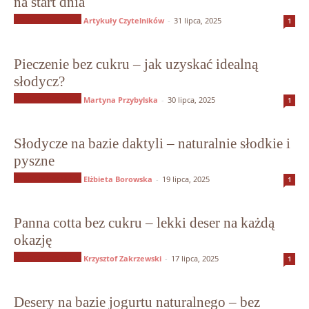
na start dnia
Słodycze bez cukru
Artykuły Czytelników
-
31 lipca, 2025
1
Pieczenie bez cukru – jak uzyskać idealną
słodycz?
Słodycze bez cukru
Martyna Przybylska
-
30 lipca, 2025
1
Słodycze na bazie daktyli – naturalnie słodkie i
pyszne
Słodycze bez cukru
Elżbieta Borowska
-
19 lipca, 2025
1
Panna cotta bez cukru – lekki deser na każdą
okazję
Słodycze bez cukru
Krzysztof Zakrzewski
-
17 lipca, 2025
1
Desery na bazie jogurtu naturalnego – bez