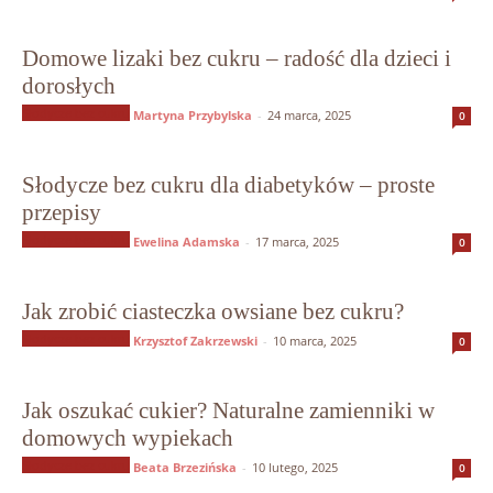
Domowe lizaki bez cukru – radość dla dzieci i
dorosłych
Słodycze bez cukru
Martyna Przybylska
-
24 marca, 2025
0
Słodycze bez cukru dla diabetyków – proste
przepisy
Słodycze bez cukru
Ewelina Adamska
-
17 marca, 2025
0
Jak zrobić ciasteczka owsiane bez cukru?
Słodycze bez cukru
Krzysztof Zakrzewski
-
10 marca, 2025
0
Jak oszukać cukier? Naturalne zamienniki w
domowych wypiekach
Słodycze bez cukru
Beata Brzezińska
-
10 lutego, 2025
0