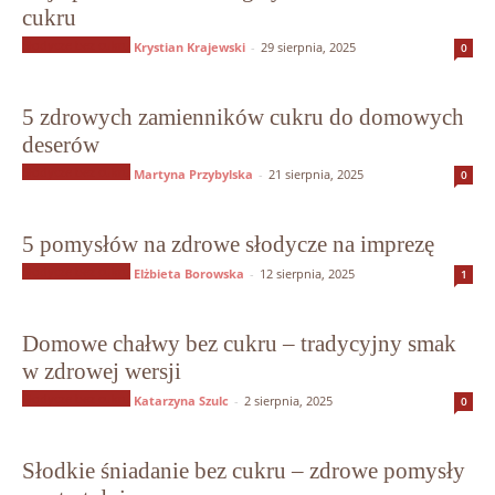
cukru
Słodycze bez cukru
Krystian Krajewski
-
29 sierpnia, 2025
0
5 zdrowych zamienników cukru do domowych
deserów
Słodycze bez cukru
Martyna Przybylska
-
21 sierpnia, 2025
0
5 pomysłów na zdrowe słodycze na imprezę
Słodycze bez cukru
Elżbieta Borowska
-
12 sierpnia, 2025
1
Domowe chałwy bez cukru – tradycyjny smak
w zdrowej wersji
Słodycze bez cukru
Katarzyna Szulc
-
2 sierpnia, 2025
0
Słodkie śniadanie bez cukru – zdrowe pomysły