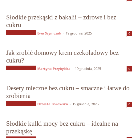
Słodkie przekąski z bakalii – zdrowe i bez
cukru
Słodycze bez cukru
Ewa Szymczak
-
19 grudnia, 2025
0
Jak zrobić domowy krem czekoladowy bez
cukru?
Słodycze bez cukru
Martyna Przybylska
-
19 grudnia, 2025
0
Desery mleczne bez cukru – smaczne i łatwe do
zrobienia
Słodycze bez cukru
Elżbieta Borowska
-
15 grudnia, 2025
0
Słodkie kulki mocy bez cukru – idealne na
przekąskę