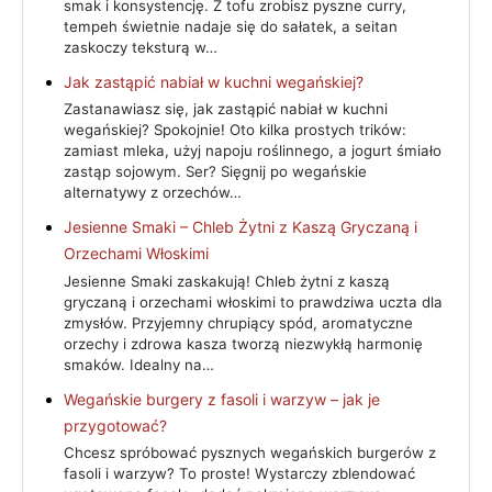
smak i konsystencję. Z tofu zrobisz pyszne curry,
tempeh świetnie nadaje się do sałatek, a seitan
zaskoczy teksturą w…
Jak zastąpić nabiał w kuchni wegańskiej?
Zastanawiasz się, jak zastąpić nabiał w kuchni
wegańskiej? Spokojnie! Oto kilka prostych trików:
zamiast mleka, użyj napoju roślinnego, a jogurt śmiało
zastąp sojowym. Ser? Sięgnij po wegańskie
alternatywy z orzechów…
Jesienne Smaki – Chleb Żytni z Kaszą Gryczaną i
Orzechami Włoskimi
Jesienne Smaki zaskakują! Chleb żytni z kaszą
gryczaną i orzechami włoskimi to prawdziwa uczta dla
zmysłów. Przyjemny chrupiący spód, aromatyczne
orzechy i zdrowa kasza tworzą niezwykłą harmonię
smaków. Idealny na…
Wegańskie burgery z fasoli i warzyw – jak je
przygotować?
Chcesz spróbować pysznych wegańskich burgerów z
fasoli i warzyw? To proste! Wystarczy zblendować