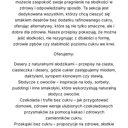
możecie zaspokoić swoje pragnienie na słodkości w
zdrowy i odpowiedzialny sposób. Ta sekcja jest
dedykowana wszystkim, którzy chcą cieszyć się
smakiem deserów bez dodatku rafinowanego cukru,
oferując alternatywy, które są nie tylko smaczne, ale i
dobre dla zdrowia. Nasze przepisy pokazują, że można
jeść słodkości, nie rezygnując z dbałości o formę,
zdrowie zębów czy stabilność poziomu cukru we krwi.
Oferujemy:
Desery z naturalnymi słodzikami – przepisy na ciasta,
ciasteczka i desery, gdzie cukier zastępujemy miodem,
daktylami, syropem klonowym czy stewią.
Słodycze z owoców – inspiracje na lody, sorbety,
puddingi i inne smakołyki, które wykorzystują naturalną
słodycz owoców.
Czekolada i trufle bez cukru – jak przygotować
domowe, zdrowe wersje ulubionych czekoladowych
przysmaków za pomocą kakao i zdrowych
zamienników cukru.
Przekąski bez cukru – propozycje na zdrowe, słodkie