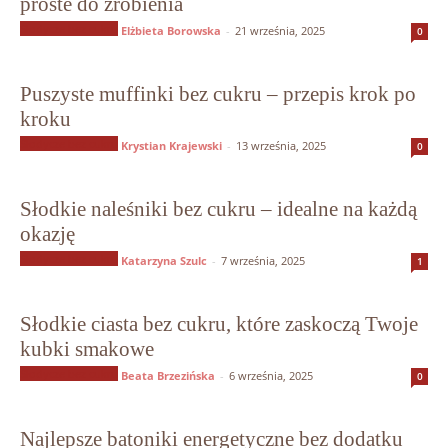
proste do zrobienia
Słodycze bez cukru
Elżbieta Borowska
-
21 września, 2025
0
Puszyste muffinki bez cukru – przepis krok po
kroku
Słodycze bez cukru
Krystian Krajewski
-
13 września, 2025
0
Słodkie naleśniki bez cukru – idealne na każdą
okazję
Słodycze bez cukru
Katarzyna Szulc
-
7 września, 2025
1
Słodkie ciasta bez cukru, które zaskoczą Twoje
kubki smakowe
Słodycze bez cukru
Beata Brzezińska
-
6 września, 2025
0
Najlepsze batoniki energetyczne bez dodatku