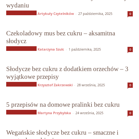
wydaniu
Słodycze bez cukru
Artykuły Czytelników
-
27 października, 2025
0
Czekoladowy mus bez cukru – aksamitna
słodycz
Słodycze bez cukru
Katarzyna Szulc
-
1 października, 2025
0
Słodycze bez cukru z dodatkiem orzechów – 3
wyjątkowe przepisy
Słodycze bez cukru
Krzysztof Zakrzewski
-
28 września, 2025
0
5 przepisów na domowe pralinki bez cukru
Słodycze bez cukru
Martyna Przybylska
-
24 września, 2025
0
Wegańskie słodycze bez cukru – smaczne i