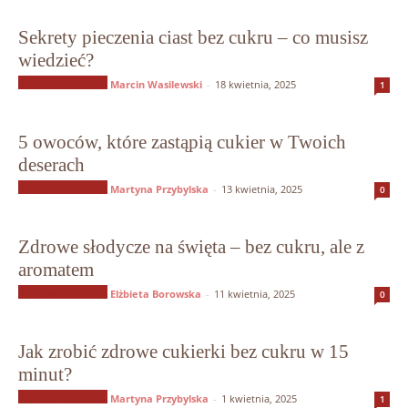
Sekrety pieczenia ciast bez cukru – co musisz
wiedzieć?
Słodycze bez cukru
Marcin Wasilewski
-
18 kwietnia, 2025
1
5 owoców, które zastąpią cukier w Twoich
deserach
Słodycze bez cukru
Martyna Przybylska
-
13 kwietnia, 2025
0
Zdrowe słodycze na święta – bez cukru, ale z
aromatem
Słodycze bez cukru
Elżbieta Borowska
-
11 kwietnia, 2025
0
Jak zrobić zdrowe cukierki bez cukru w 15
minut?
Słodycze bez cukru
Martyna Przybylska
-
1 kwietnia, 2025
1