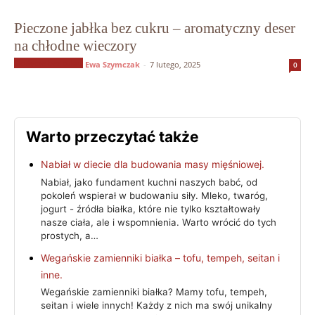
Pieczone jabłka bez cukru – aromatyczny deser
na chłodne wieczory
Słodycze bez cukru
Ewa Szymczak
-
7 lutego, 2025
0
Warto przeczytać także
Nabiał w diecie dla budowania masy mięśniowej.
Nabiał, jako fundament kuchni naszych babć, od
pokoleń wspierał w budowaniu siły. Mleko, twaróg,
jogurt - źródła białka, które nie tylko kształtowały
nasze ciała, ale i wspomnienia. Warto wrócić do tych
prostych, a…
Wegańskie zamienniki białka – tofu, tempeh, seitan i
inne.
Wegańskie zamienniki białka? Mamy tofu, tempeh,
seitan i wiele innych! Każdy z nich ma swój unikalny