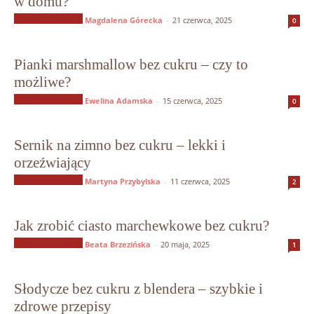
w domu?
Słodycze bez cukru
Magdalena Górecka
-
21 czerwca, 2025
0
Pianki marshmallow bez cukru – czy to
możliwe?
Słodycze bez cukru
Ewelina Adamska
-
15 czerwca, 2025
0
Sernik na zimno bez cukru – lekki i
orzeźwiający
Słodycze bez cukru
Martyna Przybylska
-
11 czerwca, 2025
2
Jak zrobić ciasto marchewkowe bez cukru?
Słodycze bez cukru
Beata Brzezińska
-
20 maja, 2025
1
Słodycze bez cukru z blendera – szybkie i
zdrowe przepisy