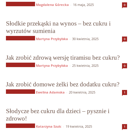
Słodycze bez cukru
Magdalena Górecka
-
16 maja, 2025
0
Słodkie przekąski na wynos – bez cukru i
wyrzutów sumienia
Słodycze bez cukru
Martyna Przybylska
-
30 kwietnia, 2025
0
Jak zrobić zdrową wersję tiramisu bez cukru?
Słodycze bez cukru
Martyna Przybylska
-
25 kwietnia, 2025
0
Jak zrobić domowe żelki bez dodatku cukru?
Słodycze bez cukru
Ewelina Adamska
-
20 kwietnia, 2025
1
Słodycze bez cukru dla dzieci – pysznie i
zdrowo!
Słodycze bez cukru
Katarzyna Szulc
-
19 kwietnia, 2025
1